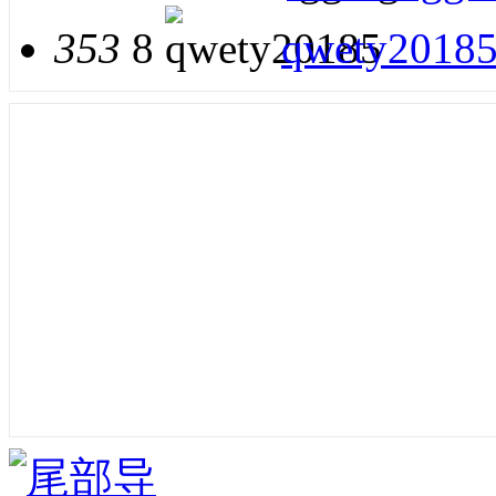
353
8
qwety2018