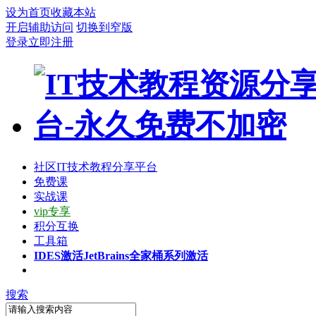
设为首页
收藏本站
开启辅助访问
切换到窄版
登录
立即注册
社区
IT技术教程分享平台
免费课
实战课
vip专享
积分互换
工具箱
IDES激活
JetBrains全家桶系列激活
搜索