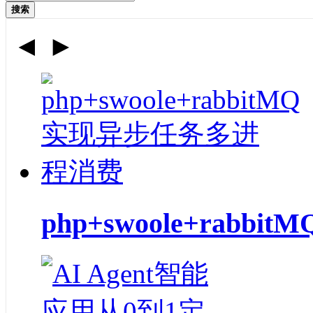
搜索
◄
►
php+swoole+ra