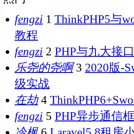
fengzi
1
ThinkPHP5
教程
fengzi
2
PHP与九大接
乐尧的尧啊
3
2020版-
级实战
在劫
4
ThinkPHP6+
fengzi
5
PHP异步通信框
冷枫
6
Laravel5.