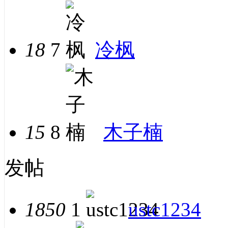
18
7
冷枫
15
8
木子楠
发帖
1850
1
ustc1234