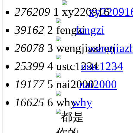
276209
1
xy22091
39162
2
fengzi
26078
3
wengjiaz
25399
4
ustc1234
19177
5
nai2000
16625
6
why