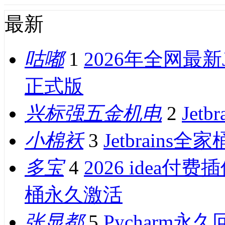
最新
咕嘟
1
2026年全网最新J
正式版
兴标强五金机电
2
Jet
小棉袄
3
Jetbrains全
多宝
4
2026 idea付费
桶永久激活
张显都
5
Pycharm永