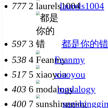
777
2
laurels1004
597
3
都是你的
538
4
Feanmy
517
5
xiaoyou
403
6
modalogy
400
7
sunshinggi