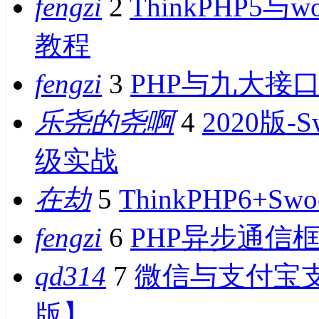
fengzi
2
ThinkPHP5
教程
fengzi
3
PHP与九大接
乐尧的尧啊
4
2020版-
级实战
在劫
5
ThinkPHP6+
fengzi
6
PHP异步通信框
qd314
7
微信与支付宝
版】