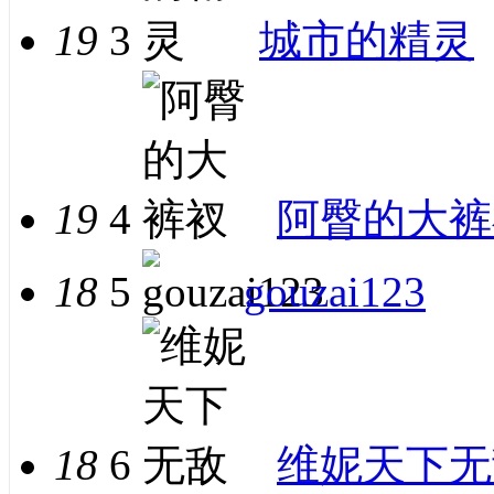
19
3
城市的精灵
19
4
阿臀的大裤
18
5
gouzai123
18
6
维妮天下无