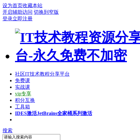
设为首页
收藏本站
开启辅助访问
切换到窄版
登录
立即注册
社区
IT技术教程分享平台
免费课
实战课
vip专享
积分互换
工具箱
IDES激活
JetBrains全家桶系列激活
搜索