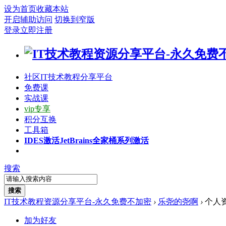
设为首页
收藏本站
开启辅助访问
切换到窄版
登录
立即注册
社区
IT技术教程分享平台
免费课
实战课
vip专享
积分互换
工具箱
IDES激活
JetBrains全家桶系列激活
搜索
搜索
IT技术教程资源分享平台-永久免费不加密
›
乐尧的尧啊
›
个人
加为好友