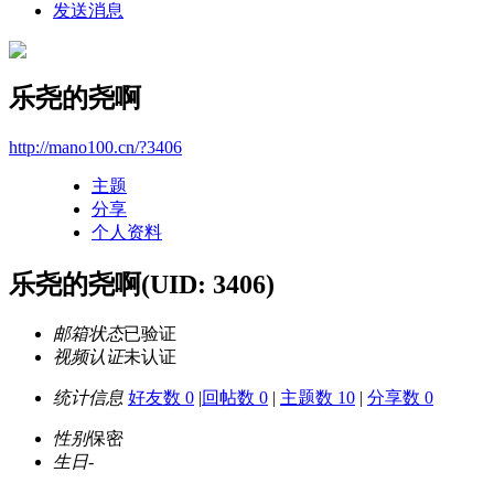
发送消息
乐尧的尧啊
http://mano100.cn/?3406
主题
分享
个人资料
乐尧的尧啊
(UID: 3406)
邮箱状态
已验证
视频认证
未认证
统计信息
好友数 0
|
回帖数 0
|
主题数 10
|
分享数 0
性别
保密
生日
-