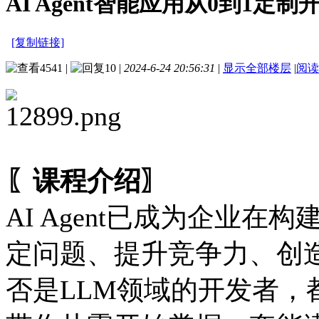
AI Agent智能应用从0到1定制
[复制链接]
4541
|
10
|
2024-6-24 20:56:31
|
显示全部楼层
|
阅读
〖课程介绍〗
AI Agent已成为企业
定问题、提升竞争力、创
否是LLM领域的开发者