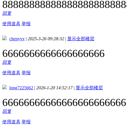
88888888888888888888888
回复
使用道具
举报
chenyvv
|
2025-3-26 09:28:32
|
显示全部楼层
6666666666666666666
回复
使用道具
举报
long7225662
|
2026-1-20 14:52:17
|
显示全部楼层
66666666666666666666666
回复
使用道具
举报