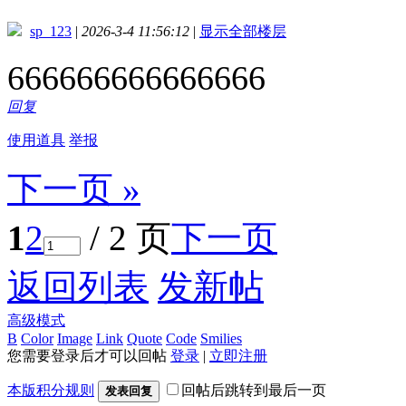
sp_123
|
2026-3-4 11:56:12
|
显示全部楼层
666666666666666
回复
使用道具
举报
下一页 »
1
2
/ 2 页
下一页
返回列表
发新帖
高级模式
B
Color
Image
Link
Quote
Code
Smilies
您需要登录后才可以回帖
登录
|
立即注册
本版积分规则
回帖后跳转到最后一页
发表回复