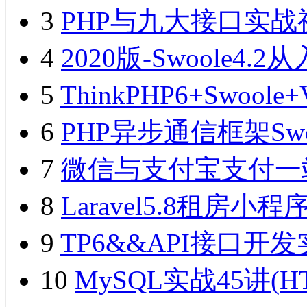
3
PHP与九大接口实战
4
2020版-Swoole
5
ThinkPHP6+Swo
6
PHP异步通信框架Sw
7
微信与支付宝支付一
8
Laravel5.8租
9
TP6&&API接口开发实
10
MySQL实战45讲(H