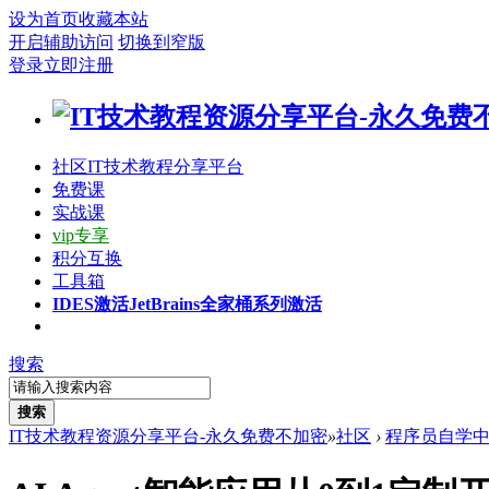
设为首页
收藏本站
开启辅助访问
切换到窄版
登录
立即注册
社区
IT技术教程分享平台
免费课
实战课
vip专享
积分互换
工具箱
IDES激活
JetBrains全家桶系列激活
搜索
搜索
IT技术教程资源分享平台-永久免费不加密
»
社区
›
程序员自学