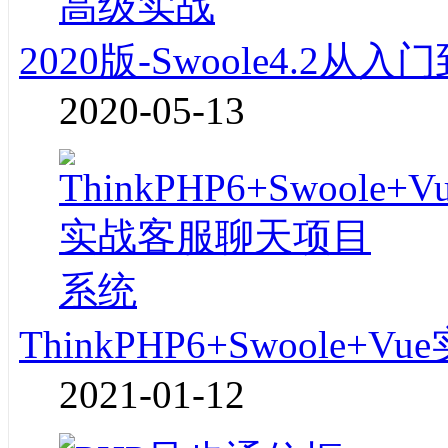
2020版-Swoole4.2
2020-05-13
ThinkPHP6+Swoole
2021-01-12