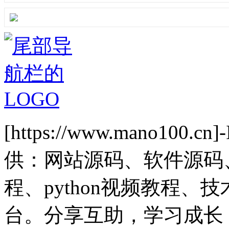
[https://www.mano1
供：网站源码、软件源码
程、python视频教程
台。分享互助，学习成长