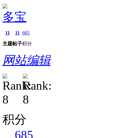
多宝
11
11
685
主题
帖子
积分
网站编辑
积分
685