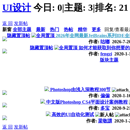
UI设计
今日:
0
|
主题:
3
|
排名:
21
返 回
发新帖
新窗
全部主题
最新
热门
热帖
精华
更多
回复/查看
最
隐藏置顶帖
2026年全网最新JetBrains系列I
作者:
咕嘟
2026-7-2
隐藏置顶帖
如何才能获取到你想要的
作者:
fengzi
2020-1-
版块主题
Photoshop由浅入深教程300节
作者:
偏偏
2020-1-1
中文版Photoshop CS4平面设计案例教程
作者:
多宝
2020-9-2
高效的UI自动化测试
作者:
梁敬譞
2020-1-
返 回
发新帖