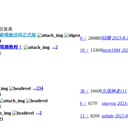
后发表
DE全家桶激活码正式版
咕嘟
2023-8-
0 /
280885
0
视频教程！
...
2
19 /
13369
hzcm1984
202
1
...
2
3
4
38 /
16608
九现神龙111
6
6 /
6570
xiaoyou
2023-
1
...
2
12 /
8204
azhida
2022-8
21