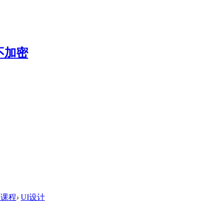
体课程
›
UI设计