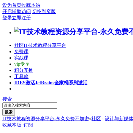
设为首页
收藏本站
开启辅助访问
切换到窄版
登录
立即注册
社区
IT技术教程分享平台
免费课
实战课
vip专享
积分互换
工具箱
IDES激活
JetBrains全家桶系列激活
搜索
搜索
IT技术教程资源分享平台-永久免费不加密
»
社区
›
设计与新媒
收藏本版
|
订阅