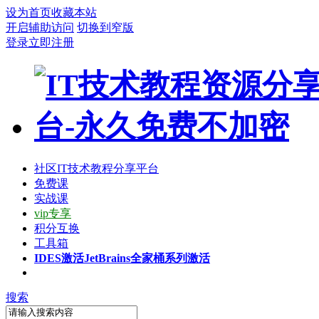
设为首页
收藏本站
开启辅助访问
切换到窄版
登录
立即注册
社区
IT技术教程分享平台
免费课
实战课
vip专享
积分互换
工具箱
IDES激活
JetBrains全家桶系列激活
搜索