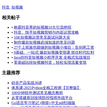
抖音
,
短视频
相关帖子
•
称霸抖音界的短视频10大引流绝招
•
抖音、快手短视频营销与内容运营攻略
•
10K短视频运营常见面试问题大全
•
制作爆款短视频必须知道的常见问题
•
27个上班族也能做的短视频小项目：告别死工资
•
0基础、一站式 爆款短视频变现课 抓住时代红利
•
Java仿抖音短视频小程序开发 全栈式实战项目
•
零基础玩转短视频抖音，轻松实现流量变现
主题推荐
硅谷产品实战36讲
体系课-2021Python全栈工程师【完整版】
100分钟软件测试常见概念教程
从零搭建新冠疫情防控指挥作战平台
Go语言学习笔记 (雨痕) 中文pdf扫描版