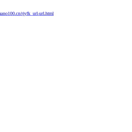
ano100.cn/rjyfk_url-url.html