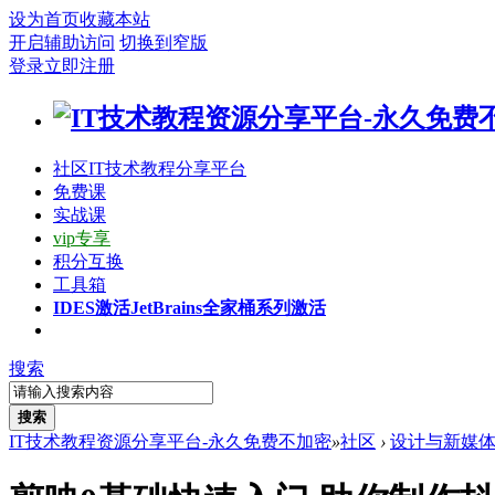
设为首页
收藏本站
开启辅助访问
切换到窄版
登录
立即注册
社区
IT技术教程分享平台
免费课
实战课
vip专享
积分互换
工具箱
IDES激活
JetBrains全家桶系列激活
搜索
搜索
IT技术教程资源分享平台-永久免费不加密
»
社区
›
设计与新媒