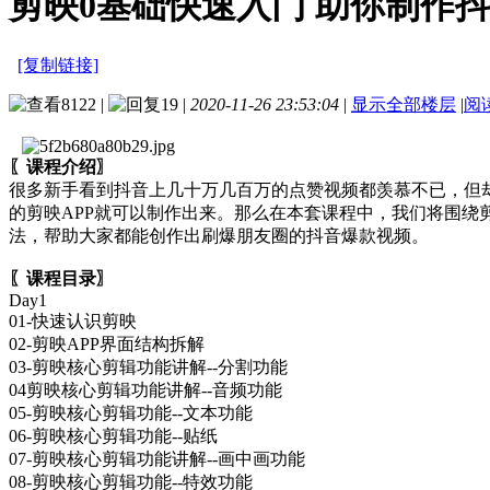
剪映0基础快速入门 助你制作
[复制链接]
8122
|
19
|
2020-11-26 23:53:04
|
显示全部楼层
|
阅
〖课程介绍〗
很多新手看到抖音上几十万几百万的点赞视频都羡慕不已，但
的剪映APP就可以制作出来。那么在本套课程中，我们将围绕
法，帮助大家都能创作出刷爆朋友圈的抖音爆款视频。
〖课程目录〗
Day1
01-快速认识剪映
02-剪映APP界面结构拆解
03-剪映核心剪辑功能讲解--分割功能
04剪映核心剪辑功能讲解--音频功能
05-剪映核心剪辑功能--文本功能
06-剪映核心剪辑功能--贴纸
07-剪映核心剪辑功能讲解--画中画功能
08-剪映核心剪辑功能--特效功能