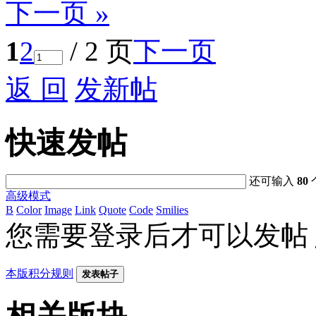
下一页 »
1
2
/ 2 页
下一页
返 回
发新帖
快速发帖
还可输入
80
高级模式
B
Color
Image
Link
Quote
Code
Smilies
您需要登录后才可以发帖
本版积分规则
发表帖子