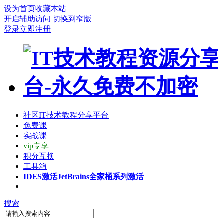
设为首页
收藏本站
开启辅助访问
切换到窄版
登录
立即注册
社区
IT技术教程分享平台
免费课
实战课
vip专享
积分互换
工具箱
IDES激活
JetBrains全家桶系列激活
搜索