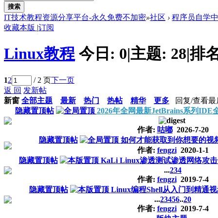
搜索
IT技术教程资源分享平台-永久免费不加密
»
社区
›
程序员自学
收藏本版
|
订阅
Linux教程
今日:
0
|
主题:
28
|
排名
1
2
/ 2 页
下一页
返 回
发新帖
新窗
全部主题
最新
热门
热帖
精华
更多
回复/查看
最
隐藏置顶帖
2026年全网最新JetBrains系列
作者:
咕嘟
2026-7-20
隐藏置顶帖
如何才能获取到你想要的视
作者:
fengzi
2020-1-1
隐藏置顶帖
KaLi Linux渗透测试渗透网络攻
...
2
3
4
作者:
fengzi
2019-7-4
隐藏置顶帖
Linux编程Shell从入门到精通
...
2
3
4
5
6
..
20
作者:
fengzi
2019-7-4