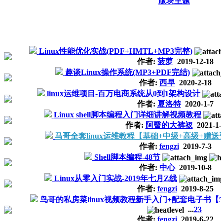
版块主题
Linux性能优化实战(PDF+HMTL+MP3完整)
作者:
菠萝
2019-12-18
趣谈Linux操作系统(MP3+PDF完结)
作者:
西早
2020-2-18
linux运维项目-百万电商系统从0到1架构设计
作者:
夏洛特
2020-1-7
Linux shell脚本编程入门详细讲解视频教程
作者:
阿臀的大裤衩
2021-1
马哥全套linux运维教程【基础+中级+高级+赠
作者:
fengzi
2019-7-3
Shell脚本编程-48节
作者:
中心
2019-10-8
Linux从零入门实战-2019年七月Z线
作者:
fengzi
2019-8-25
鸟哥的私房菜linux视频教程新手入门+配套电子书【
...
2
3
作者:
fengzi
2019-6-22