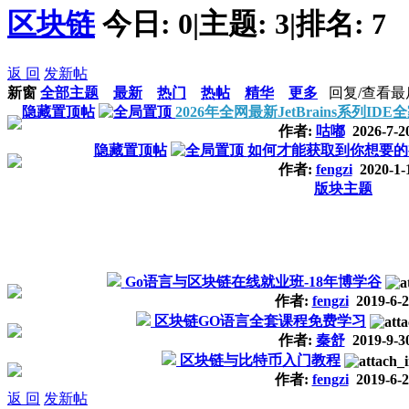
区块链
今日:
0
|
主题:
3
|
排名:
7
返 回
发新帖
新窗
全部主题
最新
热门
热帖
精华
更多
回复/查看
最
隐藏置顶帖
2026年全网最新JetBrains系列I
作者:
咕嘟
2026-7-2
隐藏置顶帖
如何才能获取到你想要的
作者:
fengzi
2020-1-
版块主题
Go语言与区块链在线就业班-18年博学谷
作者:
fengzi
2019-6-2
区块链GO语言全套课程免费学习
作者:
秦舒
2019-9-3
区块链与比特币入门教程
作者:
fengzi
2019-6-2
返 回
发新帖