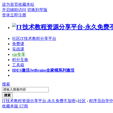
设为首页
收藏本站
开启辅助访问
切换到窄版
登录
立即注册
社区
IT技术教程分享平台
免费课
实战课
vip专享
积分互换
工具箱
IDES激活
JetBrains全家桶系列激活
搜索
搜索
IT技术教程资源分享平台-永久免费不加密
»
社区
›
程序员自学
收藏本版
|
订阅