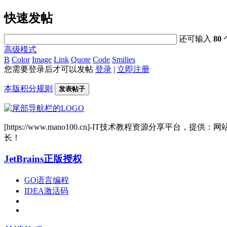
快速发帖
还可输入
80
高级模式
B
Color
Image
Link
Quote
Code
Smilies
您需要登录后才可以发帖
登录
|
立即注册
本版积分规则
发表帖子
[https://www.mano100.cn]-IT技术教程资源分
长！
JetBrains正版授权
GO语言编程
IDEA激活码