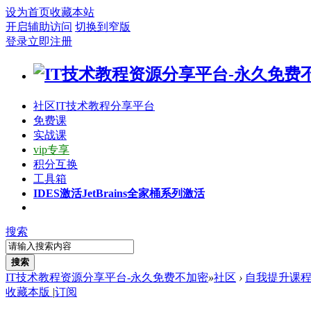
设为首页
收藏本站
开启辅助访问
切换到窄版
登录
立即注册
社区
IT技术教程分享平台
免费课
实战课
vip专享
积分互换
工具箱
IDES激活
JetBrains全家桶系列激活
搜索
搜索
IT技术教程资源分享平台-永久免费不加密
»
社区
›
自我提升课
收藏本版
|
订阅