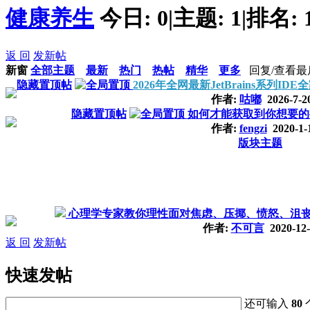
健康养生
今日:
0
|
主题:
1
|
排名:
返 回
发新帖
新窗
全部主题
最新
热门
热帖
精华
更多
回复/查看
最
隐藏置顶帖
2026年全网最新JetBrains系列I
作者:
咕嘟
2026-7-2
隐藏置顶帖
如何才能获取到你想要的
作者:
fengzi
2020-1-
版块主题
心理学专家教你理性面对焦虑、压揶、愤怒、沮
作者:
不可言
2020-12-
返 回
发新帖
快速发帖
还可输入
80