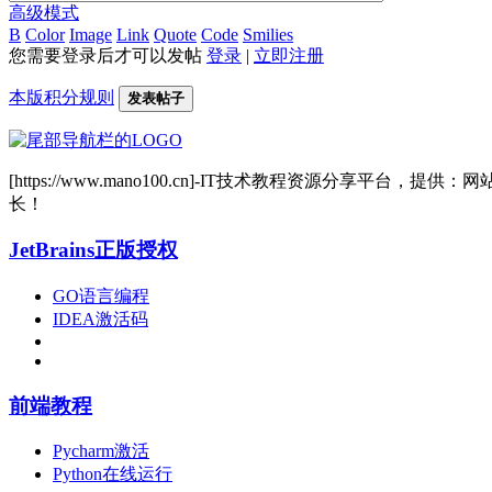
高级模式
B
Color
Image
Link
Quote
Code
Smilies
您需要登录后才可以发帖
登录
|
立即注册
本版积分规则
发表帖子
[https://www.mano100.cn]-IT技术教程资源分
长！
JetBrains正版授权
GO语言编程
IDEA激活码
前端教程
Pycharm激活
Python在线运行