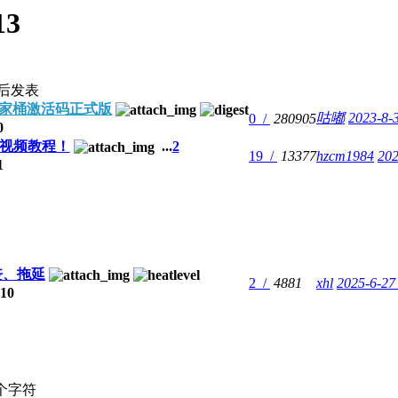
13
后发表
DE全家桶激活码正式版
咕嘟
2023-8-
0 /
280905
0
视频教程！
...
2
19 /
13377
hzcm1984
202
1
丧、拖延
2 /
4881
xhl
2025-6-27
10
个字符