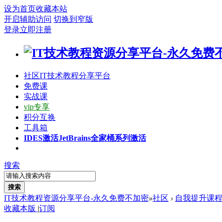
设为首页
收藏本站
开启辅助访问
切换到窄版
登录
立即注册
社区
IT技术教程分享平台
免费课
实战课
vip专享
积分互换
工具箱
IDES激活
JetBrains全家桶系列激活
搜索
搜索
IT技术教程资源分享平台-永久免费不加密
»
社区
›
自我提升课
收藏本版
|
订阅