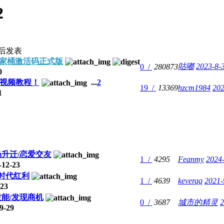
2
后发表
DE全家桶激活码正式版
咕嘟
2023-8-
0 /
280873
0
视频教程！
...
2
19 /
13369
hzcm1984
202
1
场升迁/恋爱交友
1 /
4295
Feanmy
2024-
12-23
住时代红利
1 /
4639
keverqq
2021-
23
能/发现商机
0 /
3687
城市的精灵
2
9-29