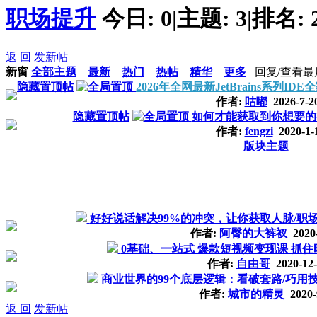
职场提升
今日:
0
|
主题:
3
|
排名:
返 回
发新帖
新窗
全部主题
最新
热门
热帖
精华
更多
回复/查看
最
隐藏置顶帖
2026年全网最新JetBrains系列I
作者:
咕嘟
2026-7-2
隐藏置顶帖
如何才能获取到你想要的
作者:
fengzi
2020-1-
版块主题
好好说话解决99%的冲突，让你获取人脉/职
作者:
阿臀的大裤衩
2020-
0基础、一站式 爆款短视频变现课 抓
作者:
自由哥
2020-12-
商业世界的99个底层逻辑：看破套路/巧用技
作者:
城市的精灵
2020-
返 回
发新帖