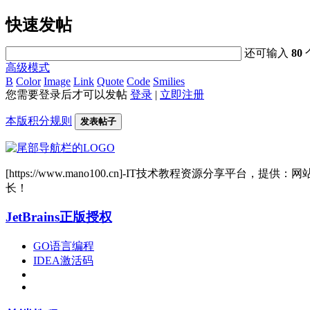
快速发帖
还可输入
80
高级模式
B
Color
Image
Link
Quote
Code
Smilies
您需要登录后才可以发帖
登录
|
立即注册
本版积分规则
发表帖子
[https://www.mano100.cn]-IT技术教程资源分
长！
JetBrains正版授权
GO语言编程
IDEA激活码