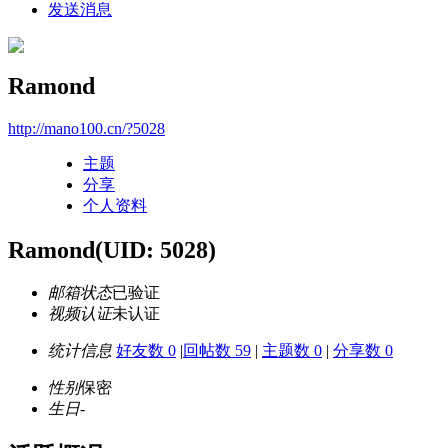
发送消息
Ramond
http://mano100.cn/?5028
主题
分享
个人资料
Ramond
(UID: 5028)
邮箱状态
已验证
视频认证
未认证
统计信息
好友数 0
|
回帖数 59
|
主题数 0
|
分享数 0
性别
保密
生日
-