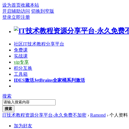
设为首页
收藏本站
开启辅助访问
切换到窄版
登录
立即注册
社区
IT技术教程分享平台
免费课
实战课
vip专享
积分互换
工具箱
IDES激活
JetBrains全家桶系列激活
搜索
搜索
IT技术教程资源分享平台-永久免费不加密
›
Ramond
›
个人资料
加为好友