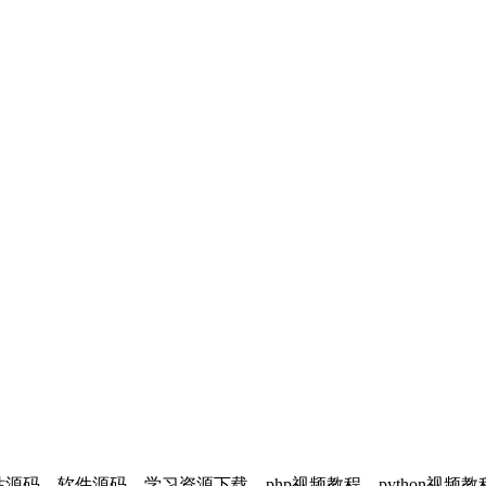
享平台，提供：网站源码、软件源码、学习资源下载、php视频教程、pyt