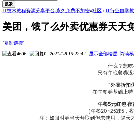
搜索
IT技术教程资源分享平台-永久免费不加密
»
社区
›
IT行业自学
美团，饿了么外卖优惠券天天
[复制链接]
4606
|
0
|
2021-1-8 15:22:42
|
显示全部楼层
|
阅读模
什么？想吃
只有午晚餐券没
“外卖折扣
在午餐券基础上特
午餐5元红包 夜
（午餐20~25减5，夜
注：如限时券当天领取到但未使用，隔天