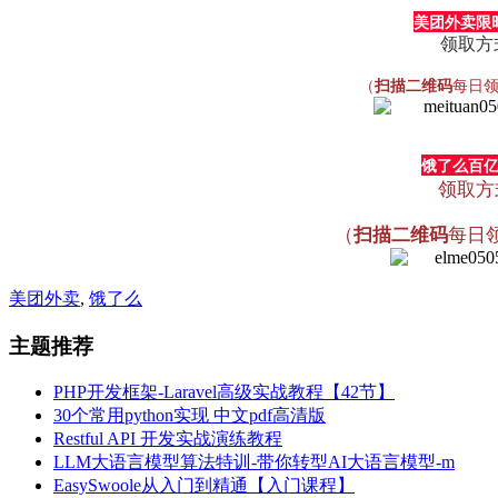
美团外卖限
领取方
（
扫描二维码
每日
饿了么百
领取方
（
扫描二维码
每日
美团外卖
,
饿了么
主题推荐
PHP开发框架-Laravel高级实战教程【42节】
30个常用python实现 中文pdf高清版
Restful API 开发实战演练教程
LLM大语言模型算法特训-带你转型AI大语言模型-m
EasySwoole从入门到精通【入门课程】