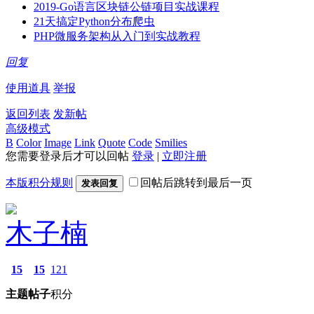
2019-Go语言区块链公链项目实战课程
21天搞定Python分布爬虫
PHP微服务架构从入门到实战教程
回复
使用道具
举报
返回列表
发新帖
高级模式
B
Color
Image
Link
Quote
Code
Smilies
您需要登录后才可以回帖
登录
|
立即注册
本版积分规则
回帖后跳转到最后一页
发表回复
木子楠
15
15
121
主题
帖子
积分