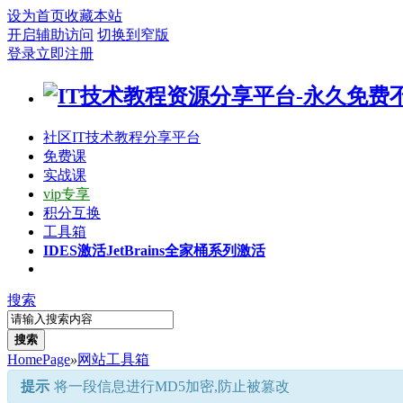
设为首页
收藏本站
开启辅助访问
切换到窄版
登录
立即注册
社区
IT技术教程分享平台
免费课
实战课
vip专享
积分互换
工具箱
IDES激活
JetBrains全家桶系列激活
搜索
搜索
HomePage
»
网站工具箱
提示
将一段信息进行MD5加密,防止被篡改