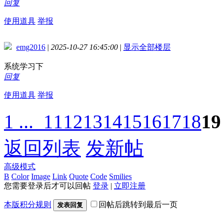
回复
使用道具
举报
emg2016
|
2025-10-27 16:45:00
|
显示全部楼层
系统学习下
回复
使用道具
举报
1 ...
11
12
13
14
15
16
17
18
19
返回列表
发新帖
高级模式
B
Color
Image
Link
Quote
Code
Smilies
您需要登录后才可以回帖
登录
|
立即注册
本版积分规则
回帖后跳转到最后一页
发表回复