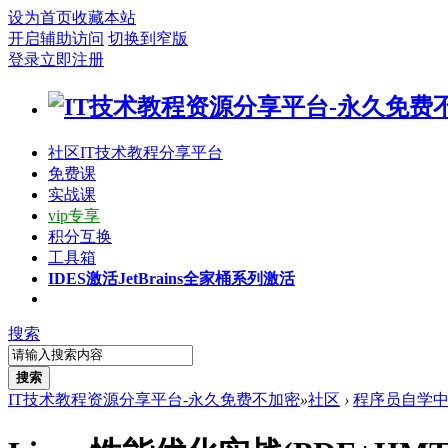
设为首页
收藏本站
开启辅助访问
切换到窄版
登录
立即注册
社区
IT技术教程分享平台
免费课
实战课
vip专享
积分互换
工具箱
IDES激活
JetBrains全家桶系列激活
搜索
搜索
IT技术教程资源分享平台-永久免费不加密
»
社区
›
程序员自学