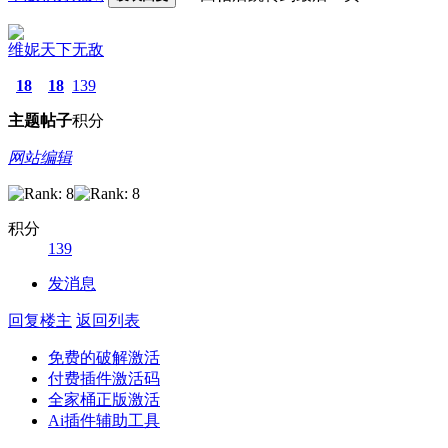
维妮天下无敌
18
18
139
主题
帖子
积分
网站编辑
积分
139
发消息
回复楼主
返回列表
免费的破解激活
付费插件激活码
全家桶正版激活
Ai插件辅助工具