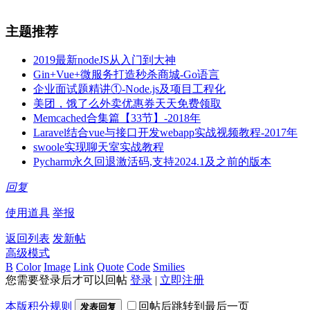
主题推荐
2019最新nodeJS从入门到大神
Gin+Vue+微服务打造秒杀商城-Go语言
企业面试题精讲①-Node.js及项目工程化
美团，饿了么外卖优惠券天天免费领取
Memcached合集篇【33节】-2018年
Laravel结合vue与接口开发webapp实战视频教程-2017年
swoole实现聊天室实战教程
Pycharm永久回退激活码,支持2024.1及之前的版本
回复
使用道具
举报
返回列表
发新帖
高级模式
B
Color
Image
Link
Quote
Code
Smilies
您需要登录后才可以回帖
登录
|
立即注册
本版积分规则
回帖后跳转到最后一页
发表回复