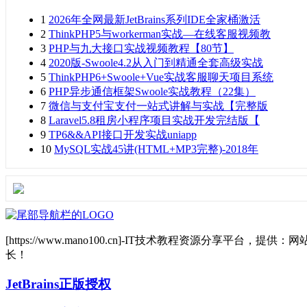
1
2026年全网最新JetBrains系列IDE全家桶激活
2
ThinkPHP5与workerman实战—在线客服视频教
3
PHP与九大接口实战视频教程【80节】
4
2020版-Swoole4.2从入门到精通全套高级实战
5
ThinkPHP6+Swoole+Vue实战客服聊天项目系统
6
PHP异步通信框架Swoole实战教程（22集）
7
微信与支付宝支付一站式讲解与实战【完整版
8
Laravel5.8租房小程序项目实战开发完结版【
9
TP6&&API接口开发实战uniapp
10
MySQL实战45讲(HTML+MP3完整)-2018年
[https://www.mano100.cn]-IT技术教程资源分
长！
JetBrains正版授权