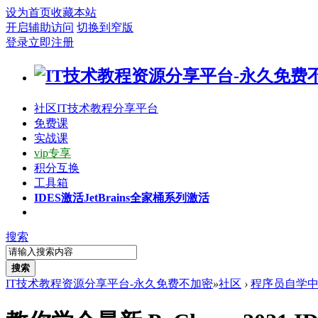
设为首页
收藏本站
开启辅助访问
切换到窄版
登录
立即注册
社区
IT技术教程分享平台
免费课
实战课
vip专享
积分互换
工具箱
IDES激活
JetBrains全家桶系列激活
搜索
搜索
IT技术教程资源分享平台-永久免费不加密
»
社区
›
程序员自学