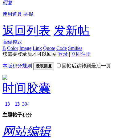
回复
使用道具
举报
返回列表
发新帖
高级模式
B
Color
Image
Link
Quote
Code
Smilies
您需要登录后才可以回帖
登录
|
立即注册
本版积分规则
回帖后跳转到最后一页
发表回复
时间胶囊
13
13
304
主题
帖子
积分
网站编辑