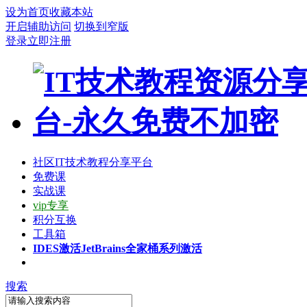
设为首页
收藏本站
开启辅助访问
切换到窄版
登录
立即注册
社区
IT技术教程分享平台
免费课
实战课
vip专享
积分互换
工具箱
IDES激活
JetBrains全家桶系列激活
搜索